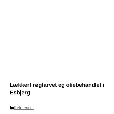
Lækkert røgfarvet eg oliebehandlet i
Esbjerg
Categories
Referencer