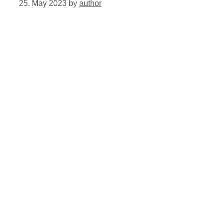
25. May 2023
by
author