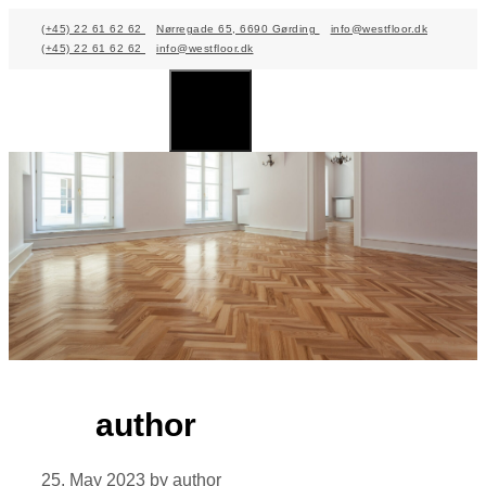
Skip
(+45) 22 61 62 62
Nørregade 65, 6690 Gørding
info@westfloor.dk
(+45) 22 61 62 62
info@westfloor.dk
to
content
Menu
author
25. May 2023
by
author