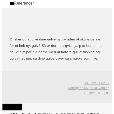
Categories
Referencer
Ønsker du at give dine gulve nyt liv uden at skulle betale
for et helt nyt gulv? Så er der heldigvis hjælp at hente hos
os. Vi hjælper dig gerne med at udføre gulvafslibning og
gulvafhøvling, så dine gulve bliver så smukke som nye.
(+45) 22 61 62 62
Nørregade 65, 6690 Gørding
info@westfloor.dk
Close