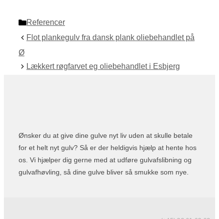
Categories
Referencer
Flot plankegulv fra dansk plank oliebehandlet på
Ø
Lækkert røgfarvet eg oliebehandlet i Esbjerg
Ønsker du at give dine gulve nyt liv uden at skulle betale
for et helt nyt gulv? Så er der heldigvis hjælp at hente hos
os. Vi hjælper dig gerne med at udføre gulvafslibning og
gulvafhøvling, så dine gulve bliver så smukke som nye.