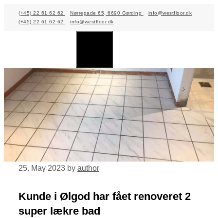
Skip
(+45) 22 61 62 62
Nørregade 65, 6690 Gørding
info@westfloor.dk
(+45) 22 61 62 62
info@westfloor.dk
to
content
Menu
25. May 2023
by
author
Kunde i Ølgod har fået renoveret 2
super lækre bad